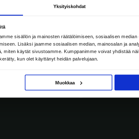
Yksityiskohdat
itä
mme sisällön ja mainosten räätälöimiseen, sosiaalisen median
iseen. Lisäksi jaamme sosiaalisen median, mainosalan ja analy
, miten käytät sivustoamme. Kumppanimme voivat yhdistää näitä t
n kerätty, kun olet käyttänyt heidän palvelujaan.
Yritykset
Muokkaa
aloyhtiöt
Kaupungit ja 