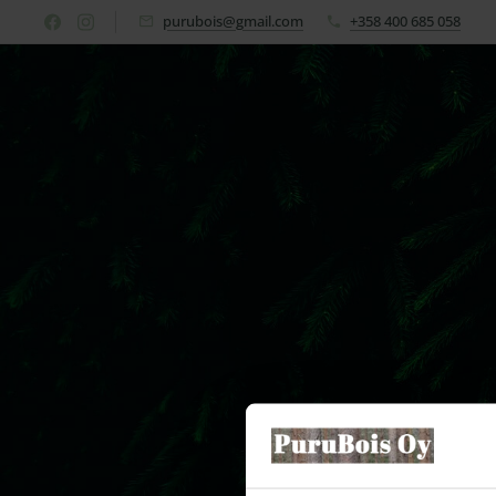
purubois@gmail.com
+358 400 685 058