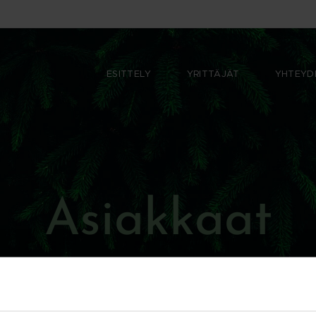
ESITTELY
YRITTÄJÄT
YHTEYD
Asiakkaat