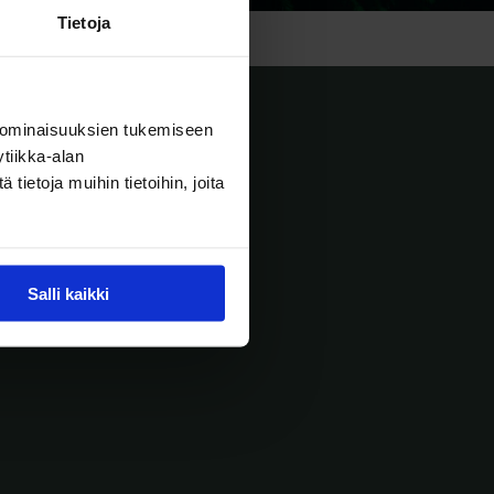
Tietoja
 ominaisuuksien tukemiseen
tiikka-alan
ietoja muihin tietoihin, joita
Metsänomistajat
Salli kaikki
kunnat